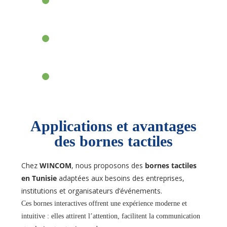
Vente de bornes tactiles interactives
: pour les
points de vente, halls d’accueil et salles de réunion.
Location de bornes tactiles événementielles
:
idéales pour les salons, expositions, foires et congrès.
Borne tactile sur mesure
: design et fonctionnalités
personnalisés (logiciels interactifs, branding visuel).
Applications et avantages
des bornes tactiles
Chez
WINCOM
, nous proposons des
bornes tactiles
en Tunisie
adaptées aux besoins des entreprises,
institutions et organisateurs d’événements.
Ces bornes interactives offrent une expérience moderne et
intuitive : elles attirent l’attention, facilitent la communication