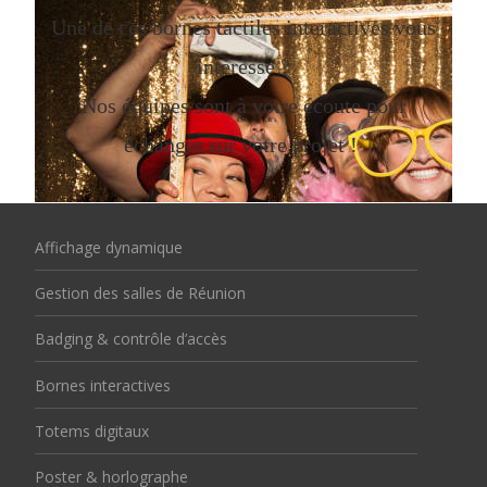
Une de ces bornes tactiles interactives vous
intéresse ?
Nos équipes sont à votre écoute pour
échanger sur votre projet !
Affichage dynamique
Gestion des salles de Réunion
Badging & contrôle d’accès
Bornes interactives
Totems digitaux
Poster & horlographe