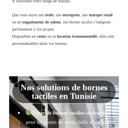
et valorisent votre image de marque.
Que vous soyez une
école
, une
entreprise
, une
marque retail
ou un
organisateur de salons
, nos bornes tactiles s’intègrent
parfaitement à vos projets.
Disponibles en
vente
ou en
location événementielle
, elles sont
personnalisables selon vos besoins.
.
Nos solutions de bornes
tactiles en Tunisie
Vente de bornes tactiles interactives
:
pour les points de vente, halls d’accueil et