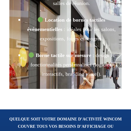
salles de réunion.
Location de bornes tactiles
événementielles
: idéales pour les salons,
expositions, foires et congrès.
Borne tactile sur mesure
: design et
fonctionnalités personnalisés (logiciels
interactifs, branding visuel).
QUELQUE SOIT VOTRE DOMAINE D’ACTIVITÉ WINCOM
COUVRE TOUS VOS BESOINS D’AFFICHAGE OU