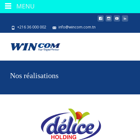
MENU
+216 36 000 002
info@wincom.com.tn
Nos réalisations